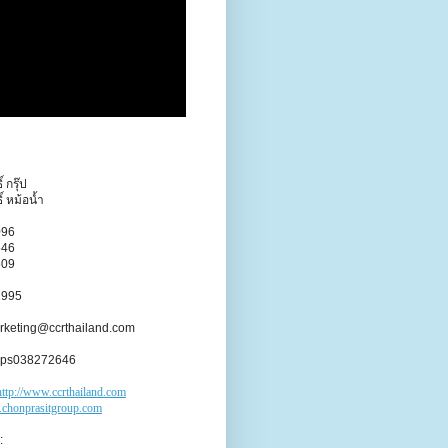
 กรุ๊ป
์ หม้อน้ำ
096
646
609
2995
rketing@ccrthailand.com
 cps038272646
http://www.ccrthailand.com
.chonprasitgroup.com
: