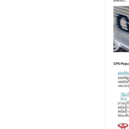
ผลิตสิน...
CPS Popul
ออยล์คู
ออยล์ค
เลยมันก็
รถแรงๆ 
วิธีแ
ทาง
การแก้
หม้อน้ำ
หม้อน้ำ
ขณะขับ