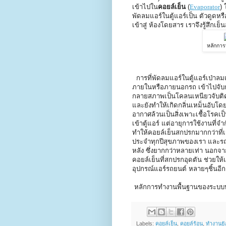
เข้าไปใน
คอยล์เย็น
(
Evaporator
)
พัดลมแอร์ในตู้แอร์เป็น ตัวดูดหร
เข้าสู่ ห้องโดยสาร เราจึงรู้สึกเย
หลักการ
การที่พัดลมแอร์ในตู้แอร์เป่าลม
ภายในหรือภายนอกรถ เข้าไปจับกับ
กลายสภาพเป็นโคลนเหนียวจับติดหน
และยังทำให้เกิดกลิ่นเหม็นอับโ
อากาศล้วนเป็นสิ่งเพาะเชื้อโรคเป
เข้าตู้แอร์ แต่อายุการใช้งานที
ทำให้คอยล์เย็นสกปรกมากกว่าที่เ
ประจำทุกปีสุขภาพของเรา และรถ
หลัง ซึ่งยากกว่าหลายเท่า นอกจา
คอยล์เย็นที่สกปรกอุดตัน ช่วยใ
อุปกรณ์แอร์รถยนต์ หลายๆชิ้นอีก
หลักการทำงานพื้นฐานของระบบ
Labels:
คอยล์เย็น
,
คอยล์ร้อน
,
ทำงานยั