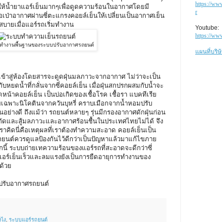
https://ww
 ให้น้ำยาแอร์เย็นมากๆเพื่อดูดความร้อนในอากาศโดยมี
r
ือเป่าอากาศผ่านซี่ตะแกรงคอยล์เย็นให้เปลี่ยนเป็นอากาศเย็น
็นสบายเมื่อแอร์รถเริ่มทำงาน
Youtube:
https://w
ทำงานพื้นฐานของระบบปรับอากาศรถยนต์
แผนที่บร
เข้าสู่ห้องโดยสารจะดูดฝุ่นมลภาวะจากอากาศ ไม่ว่าจะเป็น
หยดน้ำที่กลั่นจากซี่คอยล์เย็น เมื่อฝุ่นสกปรกผสมกับน้ำจะ
้าคอยล์เย็น เป็นบ่อเกิดของเชื้อโรค เชื้อรา แบคทีเรีย
ดยเฉพาะนิโคตินจากควันบุหรี่ คราบเมือกจากน้ำหอมปรับ
็นอย่างดี ถึงแม้ว่า รถยนต์หลายๆ รุ่นมีกรองอากาศดักฝุ่นก่อน
่จำกัดและสู้มลภาวะและอากาศร้อนชื้นในประเทศไทยไม่ได้ จึง
ราคิดนี่คือเหตุผลที่เราต้องทำความสะอาด คอยล์เย็นเป็น
ยนต์ควรดูแลป้องกันไว้ดีกว่าเป็นปัญหาแล้วมาแก้ไขภาย
กนี้ ระบบถ่ายเทความร้อนของแอร์รถที่สะอาดจะดีกว่าซี่
ห้แอร์เย็นเร็วและลมแรงยังเป็นการยืดอายุการทำงานของ
ด้วย
ปรับอากาศรถยนต์
งไง
,
ระบบแอร์รถยนต์