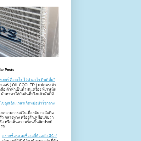
ar Posts
ลเลอร์ คืออะไร ไว้ทำอะไร ติดดีมั้ย?
ูลเลอร์ ( OIL COOLER ) แปลตรงตัว
คือ ตัวทำเย็นน้ำมันเครื่อง ที่เราเห็น
มักหามาใส่กันอันที่จริงแล้วมันก็มี...
ก้ไขฉุกเฉิน เวลาเกิดหม้อน้ำรั่วกลาง
ไขสถานการณ์ในเบื้องต้น กรณีเกิด
รั่ว กลางทาง หรือรู้สึกเหมือนกับว่า
รั่ว หรือเห็นความร้อนขึ้นผิดปรกติ
รถ ...
อยากซื้อรถ จะซื้อรถยี่ห้ออะไรดีน้า?