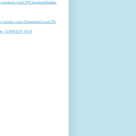
w.facebook.com/CPSChonprasitRadiato
ww.youtube.com/c/ChonprasitGroupCPS
ิษัท / COMPANY MAP