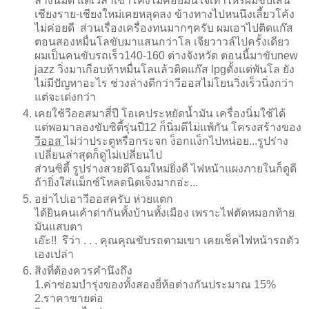
ล่างนิ่มดี แต่เวลาเข้าโค้งไม่ค่อยมันใจเท่าไหร่ผมขับเส้น
เชียงราย-เชียงใหม่เคยหลุดลง ข้างทางไปหนนึงเลี้ยวโค้ง
ไม่ค่อยดี ส่วนเรื่องเครื่องทนมากๆครับ ผมเอาไปติดแก๊ส
ตอนสองหมื่นโลขับมาแสนกว่าโล เจียวาวล์ไปครั้งเดียว
ผมเป็นคนขับรถเร็ว140-160 ต่างจังหวัด ตอนนี้มาขับnew
jazz วิ่งมาเกือบห้าหมื่นโลแล้วติดแก๊ส lpgตั้งแต่พันโล ยัง
ไม่มีปัญหาอะไร ช่วงล่างดีกว่าวีออสไม่โยนวิ่งเร็วนิ่งกว่า
แต่จะเด่งกว่า
เคยใช้วีออสมาสี่ปี โอเคประหยัดน้ำมัน เครื่องนิ่มใช้ได้
แต่พอมาลองขับซิตี้รุ่นปี12 ก็นิ่มดีไม่แพ้กัน โครงสร้างของ
วีออส
ไม่ว่าประตูหรือกระจก ง็อกแง็กไปหน่อย...รูปร่าง
เปลี่ยนล่าสุดก็ดูไม่เปลี่ยนไป
ส่วนซิตี้ รูปร่างสวยดีโฉมใหม่ยิ่งดี ไฟหน้าแผงภายในก็ดูดี
ถ้ายิ่งใส่แม็กซ์โหลดนิดเจ็งมากอ่ะ...
อย่าไปเอาวีออสครับ ห่วยแตก
ได้ยินคนเค้าด่ากันทั้งบ้านทั้งเมือง เพราะไฟตัดหมอกท้าย
มันแสบตา
เอ๊ะ!! รึว่า . . . คุณคุณขับรถตามเขา เคยเช็คไฟหน้ารถตัว
เองเปล่า
สิงที่ต้องควรคำนึงถึง
1.ค่าซ่อมบำรุ่งของทั้งสองยี่ห้อต่างกันประมาณ 15%
2.ราคาขายต่อ