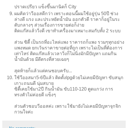
ปราดเปรียว แข็งขึ้นมานิดก็ City
ผมคิดว่าวีออสดีกว่า เพราะตอนนี้ผมใช้อยู่รุ่น 50ปี ช่วง
ล่างดี แรง และประหยัดน้ำมัน ออกตัวดี ราคาก็อยู่ในระ
ดับกลางๆ ส่วนเรื่องการขายต่อก็ง่าย
ติดแก๊สแล้ววิ่งดี เขาทำเครื่องมาเหมาะสมกับทั้ง 2 ระบบ
ส่วน ซิตี้ เป็นรถที่อะไหล่แพง ราคารถก็แพง รวมๆทุกอย่าง
แพงหมด ยกเว้นราคาขายต่อที่ถูก เพราะไม่เป็นที่ต้องการ
เท่าไหร่ ติดแก๊สแล้วเวลาวิ่งก็ไม่นิ่งมักมีปัญหา แถมกิน
น้ำมันด้วย มีดีตรงที่สวยเฉยๆ
สุดท้ายก็แล้วแต่คนชอบครับ...
ใช้วีออสมา5-6ปีแล้ว ติดตั้งlpgด้วยไม่เคยมีปัญหา ขับสนุก
เกาะถนนดี นุ่มสบาย
ซิตี้เคยใช้มา2ปี กินน้ำมัน ขับ110-120 ตูดแกว่ง การ
ทรงตัวไม่ค่อยดี แข็งๆ
ส่วนตัวชอบวีออสค่ะ เพราะใช้มายังไม่เคยมีปัญหาจุกจิก
กวนใจค่ะ