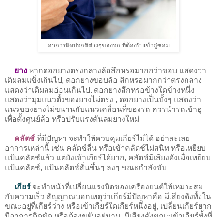
อาการผิดปรกติต่างๆของรถ ที่ต้องรีบเข้าอู่ซ่อม
ยาง
หากดอกยางตรงกลางล้อสึกหรอมากกว่าขอบ แสดงว่า
เติมลมแข็งเกินไป, ดอกยางขอบล้อ สึกหรอมากกว่าตรงกลาง
แสดงว่าเติมลมอ่อนเกินไป, ดอกยางสึกหรอข้างใดข้างหนึ่ง
แสดงว่ามุมแนวตั้งของยางไม่ตรง , ดอกยางเป็นบั้งๆ แสดงว่า
แนวของยางไม่ขนานกับแนวเคลื่อนที่ของรถ ควรนำรถเข้าอู่
เพื่อตั้งศูนย์ล้อ หรือปรับแรงดันลมยางใหม่
คลัตช์
ที่มีปัญหา จะทำให้ควบคุมเกียร์ไม่ได้ อย่าละเลย
อาการเหล่านี้ เช่น คลัตช์ลื่น หรือเข้าคลัตช์ไม่สนิท หรือเหยียบ
แป้นคลัตช์แล้ว แต่ยังเข้าเกียร์ได้ยาก, คลัตช์มีเสียงดังเมื่อเหยียบ
แป้นคลัตช์, แป้นคลัตช์สั่นขึ้นๆ ลงๆ ขณะกำลังขับ
เกียร์
จะทำหน้าที่เปลี่ยนแรงบิดของเครื่องยนต์ให้เหมาะสม
กับความเร็ว สัญญาณบอกเหตุว่าเกียร์มีปัญหาคือ มีเสียงดังทั้งใน
ขณะอยู่ที่เกียร์ว่าง หรือเข้าเกียร์ใดเกียร์หนึ่งอยู่, เปลี่ยนเกียร์ยาก
มีอาการติดขัด หรือต้องขยับอยู่นาน, มีเสียงดังขณะเข้าเกียร์ทั้งที่