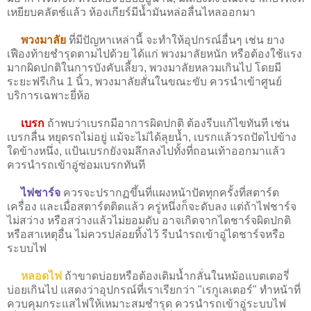
เหยียบคลัตช์แล้ว ห้องเกียร์มีน้ำมันหล่อลื่นไหลออกมา
พวงมาลัย
ที่มีปัญหาเหล่านี้ จะทำให้อุปกรณ์อื่นๆ เช่น ยาง
เฟืองท้ายชำรุดตามไปด้วย ได้แก่ พวงมาลัยหนัก หรือต้องใช้แรง
มากผิดปกติในการบังคับเลี้ยว, พวงมาลัยหลวมเกินไป โดยมี
ระยะฟรีเกิน 1 นิ้ว, พวงมาลัยสั่นในขณะขับ ควรนำเข้าศูนย์
บริการเฉพาะยี่ห้อ
เบรก
ถ้าพบว่าเบรกมีอาการผิดปกติ ต้องรีบแก้ไขทันที เช่น
เบรกลื่น หยุดรถไม่อยู่ แม้จะไม่ได้ลุยน้ำ, เบรกแล้วรถปัดไปข้าง
ใดข้างหนึ่ง, แป้นเบรกยังจมลึกลงไปทั้งที่ถอนเท้าออกมาแล้ว
ควรนำรถเข้าอู่ซ่อมเบรกทันที
ไฟชาร์จ
ควรจะปรากฏขึ้นที่แผงหน้าปัดทุกครั้งที่สตาร์ต
เครื่อง และเมื่อสตาร์ตติดแล้ว ครู่หนึ่งก็จะดับลง แต่ถ้าไฟชาร์จ
ไม่สว่าง หรือสว่างแล้วไม่ยอมดับ อาจเกิดจากไดชาร์จผิดปกติ
หรือสาเหตุอื่น ไม่ควรปล่อยทิ้งไว้ รีบนำรถเข้าอู่ไดชาร์จหรือ
ระบบไฟ
หลอดไฟ
ถ้าขาดบ่อยหรือต้องเติมน้ำกลั่นในหม้อแบตเตอรี่
บ่อยเกินไป แสดงว่าอุปกรณ์ที่เราเรียกว่า "เรกูเลเตอร์" ทำหน้าที่
ควบคุมกระแสไฟให้เหมาะสมชำรุด ควรนำรถเข้าอู่ระบบไฟ