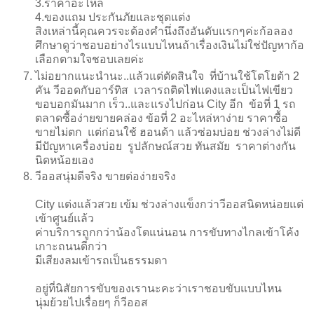
3.ราคาอะไหล่
4.ของแถม ประกันภัยและชุดแต่ง
สิงเหล่านี้คุณควรจะต้องคำนึ่งถึงอันดับแรกๆค่ะก้อลอง
ศึกษาดูว่าชอบอย่างไรแบบไหนถ้าเรื่องเงินไม่ใช่ปัญหาก้อ
เลือกตามใจชอบเลยค่ะ
ไม่อยากแนะนำนะ..แล้วแต่ตัดสินใจ ที่บ้านใช้โตโยต้า 2
คัน วีออดกับอาร์ทิส เวลารถติดไฟแดงและเป็นไฟเขียว
ขอบอกมันมาก เร็ว..และแรงไปก่อน City อีก ข้อที่ 1 รถ
ตลาดซื้อง่ายขายคล่อง ข้อที่ 2 อะไหล่หาง่าย ราคาซื้่อ
ขายไม่ตก แต่ก่อนใช้ ฮอนด้า แล้วซ่อมบ่อย ช่วงล่างไม่ดี
มีปัญหาเครื่องบ่อย รูปลักษณ์สวย ทันสมัย ราคาต่างกัน
นิดหน้อยเอง
วีออสนุ่มดีจริง ขายต่อง่ายจริง
City แต่งแล้วสวย เข้ม ช่วงล่างแข็งกว่าวีออสนิดหน่อยแต่
เข้าศูนย์แล้ว
ค่าบริการถูกกว่าน้องโตแน่นอน การขับทางไกลเข้าโค้ง
เกาะถนนดีกว่า
มีเสียงลมเข้ารถเป็นธรรมดา
อยู่ที่นิสัยการขับของเรานะคะว่าเราชอบขับแบบไหน
นุ่มย้วยไปเรื่อยๆ ก็วีออส