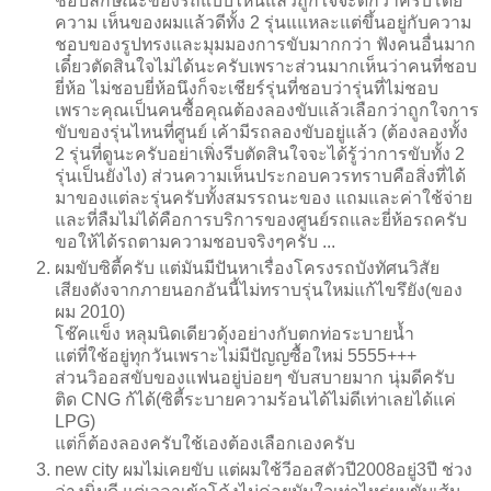
ชอบลักษณะของรถแบบไหนแล้วถูกใจจะดีกว่าครับโดย
ความ เห็นของผมแล้วดีทั้ง 2 รุ่นแแหละแต่ขึ้นอยู่กับความ
ชอบของรูปทรงและมุมมองการขับมากกว่า ฟังคนอื่นมาก
เดี๋ยวตัดสินใจไม่ได้นะครับเพราะส่วนมากเห็นว่าคนที่ชอบ
ยี่ห้อ ไม่ชอบยี่ห้อนึงก็จะเชียร์รุ่นที่ชอบว่ารุ่นที่ไม่ชอบ
เพราะคุณเป็นคนซื้อคุณต้องลองขับแล้วเลือกว่าถูกใจการ
ขับของรุ่นไหนที่ศูนย์ เค้ามีรถลองขับอยู่แล้ว (ต้องลองทั้ง
2 รุ่นที่ดูนะครับอย่าเพิ่งรีบตัดสินใจจะได้รู้ว่าการขับทั้ง 2
รุ่นเป็นยังไง) ส่วนความเห็นประกอบควรทราบคือสิ่งที่ได้
มาของแต่ละรุ่นครับทั้งสมรรถนะของ แถมและค่าใช้จ่าย
และที่ลืมไม่ได้คือการบริการของศูนย์รถและยี่ห้อรถครับ
ขอให้ได้รถตามความชอบจริงๆครับ ...
ผมขับซิตี้ครับ แต่มันมีปันหาเรื่องโครงรถบังทัศนวิสัย
เสียงดังจากภายนอกอันนี้ไม่ทราบรุ่นใหม่แก้ไขรึยัง(ของ
ผม 2010)
โช๊คแข็ง หลุมนิดเดียวดุ้งอย่างกับตกท่อระบายน้ำ
แต่ที่ใช้อยู่ทุกวันเพราะไม่มีปัญญซื้อใหม่ 5555+++
ส่วนวิออสขับของแฟนอยู่บ่อยๆ ขับสบายมาก นุ่มดีครับ
ติด CNG ก้ได้(ซิตี้ระบายความร้อนได้ไม่ดีเท่าเลยได้แค่
LPG)
แต่ก็ต้องลองครับใช้เองต้องเลือกเองครับ
new city ผมไม่เคยขับ แต่ผมใช้วีออสตัวปี2008อยู่3ปี ช่วง