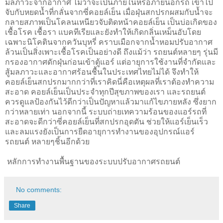
มลภาวะจากอากาศ ไม่ว่าจะเป็นภายในหรือภายนอกรถ เข้าไป
จับกับหยดน้ำที่กลั่นจากซี่คอยล์เย็น เมื่อฝุ่นสกปรกผสมกับน้ำจะ
กลายสภาพเป็นโคลนเหนียวจับติดหน้าคอยล์เย็น เป็นบ่อเกิดของ
เชื้อโรค เชื้อรา แบคทีเรียและยังทำให้เกิดกลิ่นเหม็นอับโดย
เฉพาะนิโคตินจากควันบุหรี่ คราบเมือกจากน้ำหอมปรับอากาศ
ล้วนเป็นสิ่งเพาะเชื้อโรคเป็นอย่างดี ถึงแม้ว่า รถยนต์หลายๆ รุ่นมี
กรองอากาศดักฝุ่นก่อนเข้าตู้แอร์ แต่อายุการใช้งานที่จำกัดและ
สู้มลภาวะและอากาศร้อนชื้นในประเทศไทยไม่ได้ จึงทำให้
คอยล์เย็นสกปรกมากกว่าที่เราคิดนี่คือเหตุผลที่เราต้องทำความ
สะอาด คอยล์เย็นเป็นประจำทุกปีสุขภาพของเรา และรถยนต์
ควรดูแลป้องกันไว้ดีกว่าเป็นปัญหาแล้วมาแก้ไขภายหลัง ซึ่งยาก
กว่าหลายเท่า นอกจากนี้ ระบบถ่ายเทความร้อนของแอร์รถที่
สะอาดจะดีกว่าซี่คอยล์เย็นที่สกปรกอุดตัน ช่วยให้แอร์เย็นเร็ว
และลมแรงยังเป็นการยืดอายุการทำงานของอุปกรณ์แอร์
รถยนต์ หลายๆชิ้นอีกด้วย
หลักการทำงานพื้นฐานของระบบปรับอากาศรถยนต์
No comments:
Share